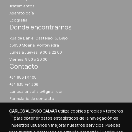
Tratamientos
Aparatología
Ecografía
Dónde encontrarnos
Rúa de Daniel Castelao, 5, Bajo
36950 Moaña, Pontevedra
Lunes a Jueves: 9:00 a 22:00
Viernes: 9:00 a 20:00
Contacto
+34 986 171 108
+34 635 744 306
carlosalonsofisio@gmail.com
Formulario de contacto
CARLOS ALONSO CALVAR
utiliza cookies propias y terceros
para obtener datos estadísticos de la navegación de
Aviso legal
nuestros usuarios y mejorar nuestros servicios. Puedes
Política de cookies