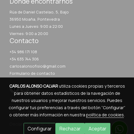
Dónde encontrarnos
Rúa de Daniel Castelao, 5, Bajo
36950 Moaña, Pontevedra
Lunes a Jueves: 9:00 a 22:00
Viernes: 9:00 a 20:00
Contacto
+34 986 171 108
+34 635 744 306
carlosalonsofisio@gmail.com
Formulario de contacto
CARLOS ALONSO CALVAR
utiliza cookies propias y terceros
para obtener datos estadísticos de la navegación de
Aviso legal
nuestros usuarios y mejorar nuestros servicios. Puedes
Política de cookies
configurar tus preferencias a través del botón “Configurar”
Gestión de cookies
o obtener más información en nuestra
política de cookies
.
Política de privacidad
Declaración de accesibilidad
Configurar
Rechazar
Aceptar